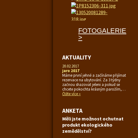
FOTOGALERIE
>
AKTUALITY
20.02.2017
jaro 2017
Máme první jehně a začínáme přijímat
rezervace na ubytování. Za 3 týdny
začnou shazovat jeleni a pokud se
chcete pokochta krásným parožím,…
Čtěte více »
ANKETA
Měli jste možnost ochutnat
produkt ekologického
zemědělství?