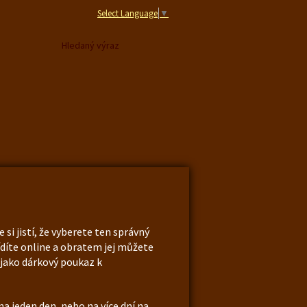
Select Language
▼
i jistí, že vyberete ten správný
ídíte online a obratem jej můžete
 jako dárkový poukaz k
na jeden den, nebo na více dní na