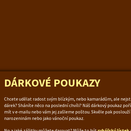
DÁRKOVÉ POUKAZY
Chcete udělat radost svým blízkým, nebo kamarádům, ale nejste s
dárek? Sháníte něco na poslední chvíli? Náš dárkový poukaz poř
mít v e‑mailu nebo vám jej zašleme poštou. Skvěle pak poslouží
narozeninám nebo jako vánoční poukaz.
No a jaké zážitky můžete darovat? Může to být
rybářský lístek