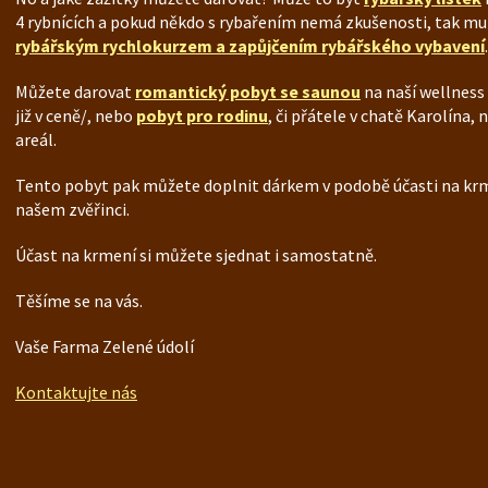
4 rybnících a pokud někdo s rybařením nemá zkušenosti, tak m
rybářským rychlokurzem a zapůjčením rybářského vybavení
.
Můžete darovat
romantický pobyt se saunou
na naší wellness
již v ceně/, nebo
pobyt pro rodinu
, či přátele v chatě Karolína,
areál.
Tento pobyt pak můžete doplnit dárkem v podobě účasti na krm
našem zvěřinci.
Účast na krmení si můžete sjednat i samostatně.
Těšíme se na vás.
Vaše Farma Zelené údolí
Kontaktujte nás