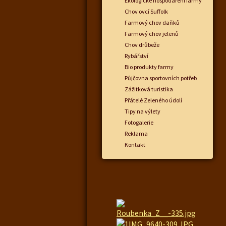
Ekologické hospodaření farmy
Chov ovcí Suffolk
Farmový chov daňků
Farmový chov jelenů
Chov drůbeže
Rybářství
Bio produkty farmy
Půjčovna sportovních potřeb
Zážitková turistika
Přátelé Zeleného údolí
Tipy na výlety
Fotogalerie
Reklama
Kontakt