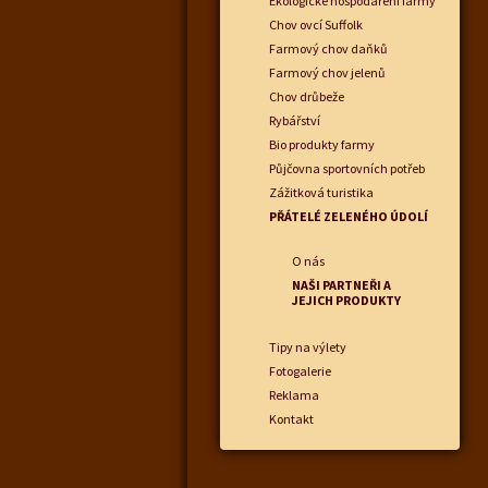
Ekologické hospodaření farmy
Chov ovcí Suffolk
Farmový chov daňků
Farmový chov jelenů
Chov drůbeže
Rybářství
Bio produkty farmy
Půjčovna sportovních potřeb
Zážitková turistika
PŘÁTELÉ ZELENÉHO ÚDOLÍ
O nás
NAŠI PARTNEŘI A
JEJICH PRODUKTY
Tipy na výlety
Fotogalerie
Reklama
Kontakt