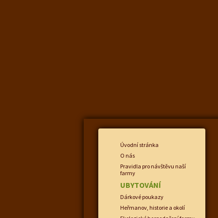
Úvodní stránka
O nás
Pravidla pro návštěvu naší
farmy
UBYTOVÁNÍ
Dárkové poukazy
Heřmanov, historie a okolí