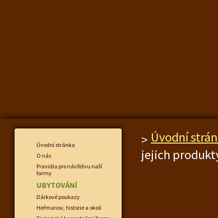
Úvodní strá
Úvodní stránka
jejich produkt
O nás
Pravidla pro návštěvu naší
farmy
UBYTOVÁNÍ
Dárkové poukazy
Heřmanov, historie a okolí