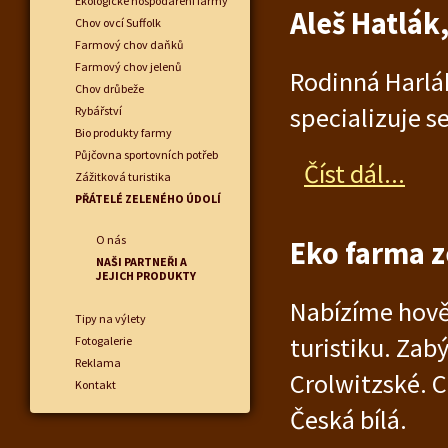
Ekologické hospodaření farmy
Aleš Hatlák
Chov ovcí Suffolk
Farmový chov daňků
Farmový chov jelenů
Rodinná Harlák
Chov drůbeže
specializuje s
Rybářství
Bio produkty farmy
Půjčovna sportovních potřeb
Číst dál...
Zážitková turistika
PŘÁTELÉ ZELENÉHO ÚDOLÍ
O nás
Eko farma z
NAŠI PARTNEŘI A
JEJICH PRODUKTY
Nabízíme hověz
Tipy na výlety
turistiku. Za
Fotogalerie
Reklama
Crolwitzské. 
Kontakt
Česká bílá.